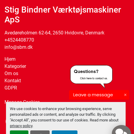
Stig Bindner Værktøjsmaskiner
ApS
Avedøreholmen 62-64, 2650 Hvidovre, Denmark
+4524408770
info@sbm.dk
Hjem
Kategorier
Om os
Kontakt
GDPR
Leave a message
Manage Cookies
We use cookies to enhance your browsing experience, serve
personalized ads or content, and analyze our traffic. By clicking
"Accept All", you consent to our use of cookies. Read more about
facebook
twitter
privacy policy
.