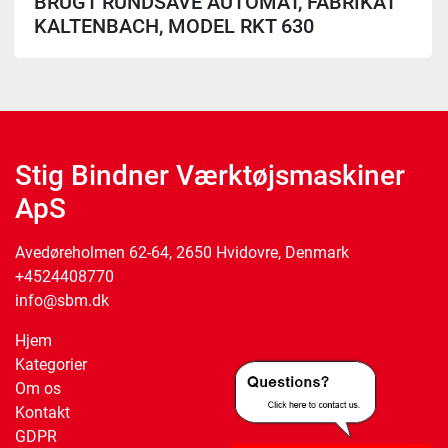
BRUGT RUNDSAVE AUTOMAT, FABRIKAT
KALTENBACH, MODEL RKT 630
Stig Bindner Værktøjsmaskiner
ApS
Avedøreholmen 62-64, 2650 Hvidovre, Denmark
+4524408770
info@sbm.dk
Hjem
Kategorier
Om os
Kontakt
GDPR