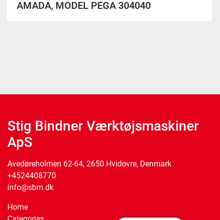
AMADA, MODEL PEGA 304040
Stig Bindner Værktøjsmaskiner
ApS
Avedøreholmen 62-64, 2650 Hvidovre, Denmark
+4524408770
info@sbm.dk
Home
Categories