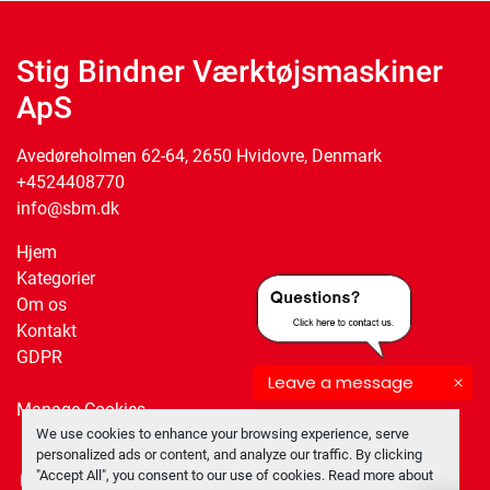
Stig Bindner Værktøjsmaskiner
ApS
Avedøreholmen 62-64, 2650 Hvidovre, Denmark
+4524408770
info@sbm.dk
Hjem
Kategorier
Om os
Kontakt
GDPR
Leave a message
Manage Cookies
We use cookies to enhance your browsing experience, serve
personalized ads or content, and analyze our traffic. By clicking
"Accept All", you consent to our use of cookies. Read more about