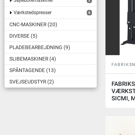
Søjleboremaskiner
2
Værkstedspresser
6
CNC-MASKINER
20
DIVERSE
5
PLADEBEARBEJDNING
9
SLIBEMASKINER
4
FABRIKS
SPÅNTAGENDE
13
SVEJSEUDSTYR
2
FABRIK
VÆRKST
SICMI, 