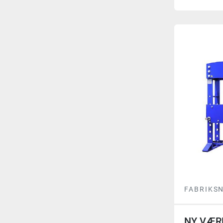
FABRIKS
NY VÆR