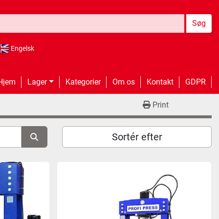
Søg
Engelsk
Hjem
Lager
Kategorier
Om os
Kontakt
GDPR
Print
Sortér efter