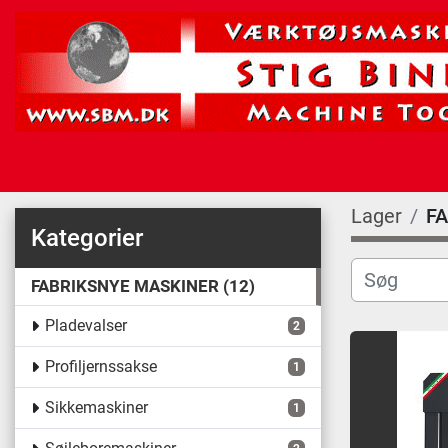
Lager
F
Kategorier
FABRIKSNYE MASKINER
12
Pladevalser
2
Profiljernssakse
1
Sikkemaskiner
1