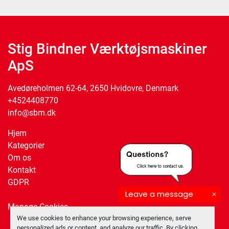
Stig Bindner Værktøjsmaskiner
ApS
Avedøreholmen 62-64, 2650 Hvidovre, Denmark
+4524408770
info@sbm.dk
Hjem
Kategorier
Om os
Kontakt
GDPR
Leave a message
Manage Cookies
We use cookies to enhance your browsing experience, serve
personalized ads or content, and analyze our traffic. By clicking