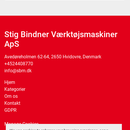
Stig Bindner Værktøjsmaskiner
ApS
Avedøreholmen 62-64, 2650 Hvidovre, Denmark
+4524408770
info@sbm.dk
Hjem
Kategorier
Om os
Kontakt
GDPR
Manage Cookies