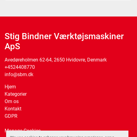
Stig Bindner Værktøjsmaskiner
ApS
Avedøreholmen 62-64, 2650 Hvidovre, Denmark
+4524408770
info@sbm.dk
Hjem
Kategorier
Om os
Kontakt
GDPR
Manage Cookies