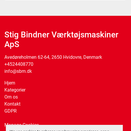
Stig Bindner Værktøjsmaskiner
ApS
Avedøreholmen 62-64, 2650 Hvidovre, Denmark
+4524408770
info@sbm.dk
Hjem
Kategorier
Om os
Kontakt
GDPR
Manage Cookies