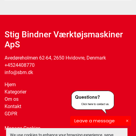
Stig Bindner Værktøjsmaskiner
ApS
Avedøreholmen 62-64, 2650 Hvidovre, Denmark
+4524408770
info@sbm.dk
Hjem
Kategorier
Om os
Kontakt
GDPR
Leave a message
Manage Cookies
We use cookies to enhance your browsing experience, serve