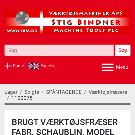
Søg
Dansk
Engelsk
Menu
Lager
Solgte
SPÅNTAGENDE
Værktøjsfræsere
1100075
BRUGT VÆRKTØJSFRÆSER
FABR. SCHAUBLIN, MODEL