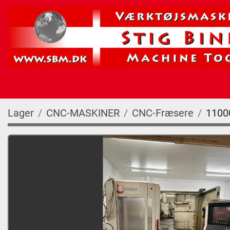
Lager
CNC-MASKINER
CNC-Fræsere
1100