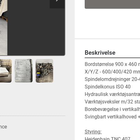
Beskrivelse
Bordstørrelse 900 x 460
X/Y/Z - 600/400/420 m
Spindelomdrejninger 20-
Spindelkonus ISO 40
Hydraulisk værktøjsantr
Værktøjsveksler m/32 sta
Borebevægelse i vertika
Svingbart vertikalhoved +
nce
Styring:
Heidenhain TNC 407