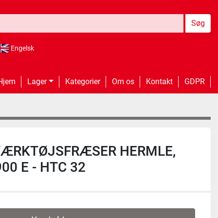
Søg
Engelsk
Hjem
Lager
Kategorier
Om os
Kontakt
GDPR
VÆRKTØJSFRÆSER HERMLE,
0 E - HTC 32