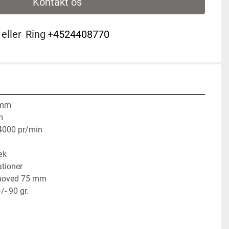
Kontakt os
eller
Ring
+4524408770
 mm
m
4000 pr/min
æk
tioner
lhoved 75 mm
/- 90 gr.