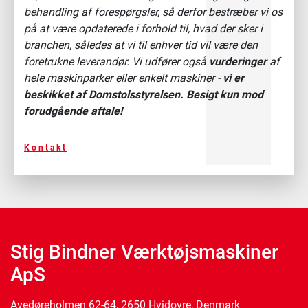
behandling af forespørgsler, så derfor bestræber vi os
på at være opdaterede i forhold til, hvad der sker i
branchen, således at vi til enhver tid vil være den
foretrukne leverandør. Vi udfører også
vurderinger
af
hele maskinparker eller enkelt maskiner -
vi er
beskikket af Domstolsstyrelsen. Besigt kun mod
forudgående aftale!
Kontakt
Stig Bindner Værktøjsmaskiner
ApS
Avedøreholmen 62-64, 2650 Hvidovre, Denmark